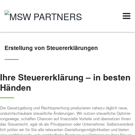
Erstellung von Steuererklärungen
Ihre Steu­er­erklä­rung – in bes­ten
Hän­den
Die Gesetz­ge­bung und Recht­spre­chung pro­du­zie­ren nahe­zu täg­lich neue,
undurch­schau­ba­re steu­er­li­che Ände­run­gen. Wir
nut­zen
steu­er­li­che Opti­mie­
rungs­we­ge,
schaf­fen
Chan­cen auf finan­zi­el­le Vor­tei­le und über­set­zen Ihnen
das Steu­er­recht, egal ob als Pri­vat­per­son oder Unter­neh­mer. Selbst­ver­ständ­
lich
prü­fen
wir für Sie a
lle rele­van­ten Gestal­tungs­mög­lich­kei­ten
und bie­ten
eine weit­bli­cken­de und ver­ständ­li­che Bera­tung zur Opti­mie­rung Ihrer Steu­er­