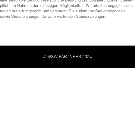
pflicht im Rah­men der zuläs­si­gen Mög­lich­kei­ten.
Wir arbei­ten enga­giert, cou­
ra­giert stets frist­ge­recht und ver­sor­gen Sie zudem mit Steu­er­pro­gno­sen
sowie Steu­er­pla­nun­gen der zu erwar­ten­den Steu­er­zah­lun­gen.
© MSW PARTNERS 2024