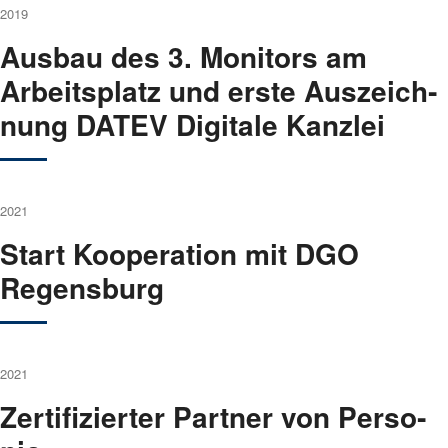
2019
Aus­bau des 3. Moni­tors am
Arbeits­platz und ers­te Aus­zeich­
nung DATEV Digi­ta­le Kanz­lei
2021
Start Koope­ra­ti­on mit DGO
Regens­burg
2021
Zer­ti­fi­zier­ter Part­ner von Per­so­