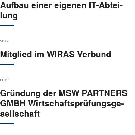
Auf­bau einer eige­nen IT-Abtei­
lung
2017
Mit­glied im WIRAS Ver­bund
2019
Grün­dung der MSW PARTNERS
GMBH Wirt­schafts­prü­fungs­ge­
sell­schaft