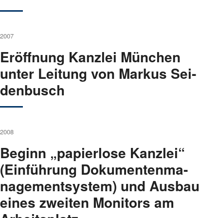
2007
Eröff­nung Kanz­lei Mün­chen
unter Lei­tung von Mar­kus Sei­
den­busch
2008
Beginn „papier­lo­se Kanz­lei“
(Ein­füh­rung Doku­men­ten­ma­
nage­ment­sys­tem) und Aus­bau
eines zwei­ten Moni­tors am