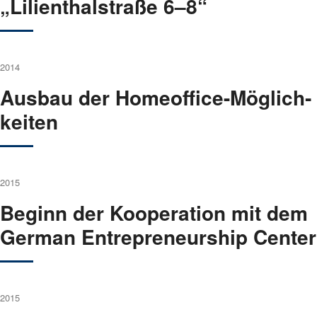
„Lili­en­thal­stra­ße 6–8“
2014
Aus­bau der Home­of­fice-Mög­lich­
kei­ten
2015
Beginn der Koope­ra­ti­on mit dem
Ger­man Entre­pre­neur­ship Cen­ter
2015