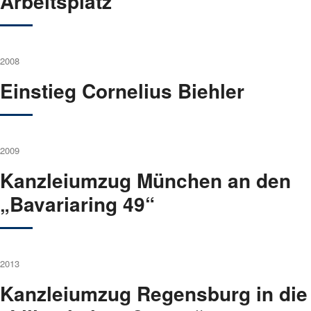
Arbeits­platz
2008
Ein­stieg Cor­ne­li­us Bieh­ler
2009
Kanz­lei­um­zug Mün­chen an den
„Bava­ria­ring 49“
2013
Kanz­lei­um­zug Regens­burg in die