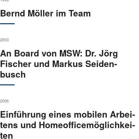
Bernd Möl­ler im Team
2003
An Board von MSW: Dr. Jörg
Fischer und Mar­kus Sei­den­
busch
2006
Ein­füh­rung eines mobi­len Arbei­
tens und Home­of­fice­mög­lich­kei­
ten