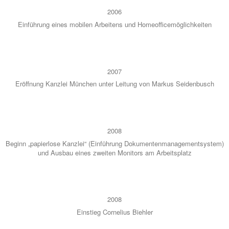
2006
Ein­füh­rung eines mobi­len Arbei­tens und Home­of­fice­mög­lich­kei­ten
2007
Eröff­nung Kanz­lei Mün­chen unter Lei­tung von Mar­kus Sei­den­busch
2008
Beginn „papier­lo­se Kanz­lei“ (Ein­füh­rung Doku­men­ten­ma­nage­ment­sys­tem)
und Aus­bau eines zwei­ten Moni­tors am Arbeits­platz
2008
Ein­stieg Cor­ne­li­us Bieh­ler