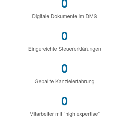
0
Digi­ta­le Doku­men­te im DMS
0
Ein­ge­reich­te Steu­er­erklä­run­gen
0
Geball­te Kanz­lei­er­fah­rung
0
Mit­ar­bei­ter mit “high exper­ti­se”