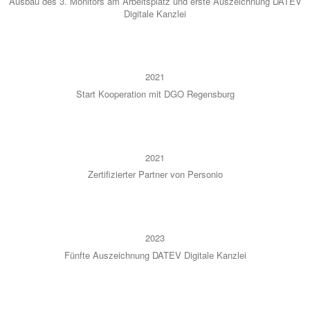
Aus­bau des 3. Moni­tors am Arbeits­platz und ers­te Aus­zeich­nung DATEV
Digi­ta­le Kanz­lei
2021
Start Koope­ra­ti­on mit DGO Regens­burg
2021
Zer­ti­fi­zier­ter Part­ner von Per­so­nio
2023
Fünf­te Aus­zeich­nung DATEV Digi­ta­le Kanz­lei