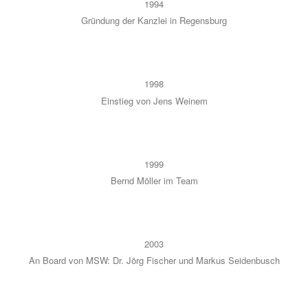
1994
Grün­dung der Kanz­lei in Regens­burg
1998
Ein­stieg von Jens Wei­nem
1999
Bernd Möl­ler im Team
2003
An Board von MSW: Dr. Jörg Fischer und Mar­kus Sei­den­busch