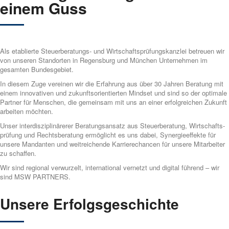
einem Guss
Als eta­blier­te Steu­er­be­ra­tungs- und Wirt­schafts­prü­fungs­kanz­lei betreu­en wir
von unse­ren Stand­or­ten in Regens­burg und Mün­chen Unter­nehmen im
gesam­ten Bundes­gebiet.
In die­sem Zuge ver­ei­nen wir die Erfah­rung aus über 30 Jah­ren Bera­tung mit
einem inno­va­ti­ven und zukunfts­orientierten Mind­set und sind so der opti­ma­le
Part­ner für Men­schen, die gemein­sam mit uns an einer erfolg­reichen Zukunft
arbei­ten möch­ten.
Unser inter­dis­zi­pli­nä­re­rer Beratungs­ansatz aus Steu­er­be­ra­tung, Wirtschafts­
prüfung und Rechts­be­ra­tung ermög­licht es uns dabei, Syn­er­gie­ef­fek­te für
unse­re Man­dan­ten und weit­rei­chen­de Kar­rie­re­chan­cen für unse­re Mit­ar­bei­ter
zu schaf­fen.
Wir sind regio­nal ver­wur­zelt, inter­na­tio­nal ver­netzt und digi­tal füh­rend – wir
sind MSW PARTNERS.
­­­
Unse­re Erfolgs­ge­schich­te