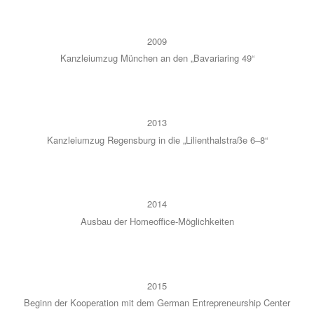
2009
Kanz­lei­um­zug Mün­chen an den „Bava­ria­ring 49“
2013
Kanz­lei­um­zug Regens­burg in die „Lili­en­thal­stra­ße 6–8“
2014
Aus­bau der Home­of­fice-Mög­lich­kei­ten
2015
Beginn der Koope­ra­ti­on mit dem Ger­man Entre­pre­neur­ship Cen­ter