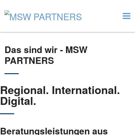
Das sind wir - MSW
PARTNERS
Regio­nal. Inter­na­tio­nal.
Digi­tal.
Bera­tungs­leis­tun­gen aus