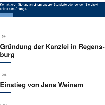
Kon­tak­tie­ren Sie uns an einem unse­rer Stand­or­te oder sen­den Sie direkt
online eine Anfra­ge.
Kon­takt
1994
Grün­dung der Kanz­lei in Regens­
burg
1998
Ein­stieg von Jens Wei­nem
1999