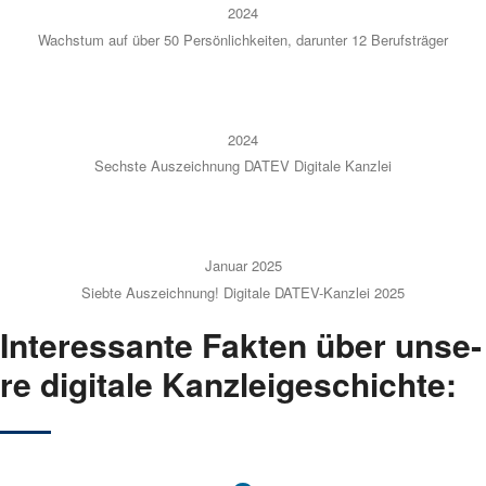
2024
Wachs­tum auf über 50 Per­sön­lich­kei­ten, dar­un­ter 12 Berufs­trä­ger
2024
Sechs­te Aus­zeich­nung DATEV Digi­ta­le Kanz­lei
Janu­ar 2025
Sieb­te Aus­zeich­nung! Digi­ta­le DATEV-Kanz­lei 2025
Inter­es­san­te Fak­ten über unse­
re digi­ta­le Kanz­lei­ge­schich­te: