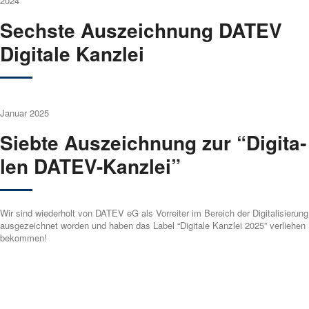
2024
Sechs­te Aus­zeich­nung DATEV
Digi­ta­le Kanz­lei
Janu­ar 2025
Sieb­te Aus­zeich­nung zur “Digi­ta­
len DATEV-Kanz­lei”
Wir sind wie­der­holt von DATEV eG als Vor­rei­ter im Bereich der Digi­ta­li­sie­rung
aus­ge­zeich­net wor­den und haben das Label “Digi­ta­le Kanz­lei 2025” ver­lie­hen
bekom­men!