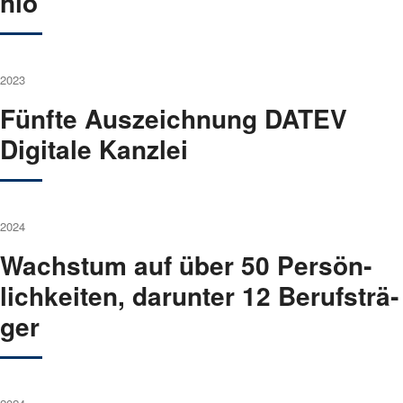
nio
2023
Fünf­te Aus­zeich­nung DATEV
Digi­ta­le Kanz­lei
2024
Wachs­tum auf über 50 Per­sön­
lich­kei­ten, dar­un­ter 12 Berufs­trä­
ger