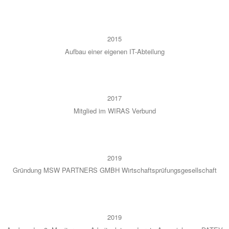
2015
Auf­bau einer eige­nen IT-Abtei­lung
2017
Mit­glied im WIRAS Ver­bund
2019
Grün­dung MSW PARTNERS GMBH Wirt­schafts­prü­fungs­ge­sell­schaft
2019