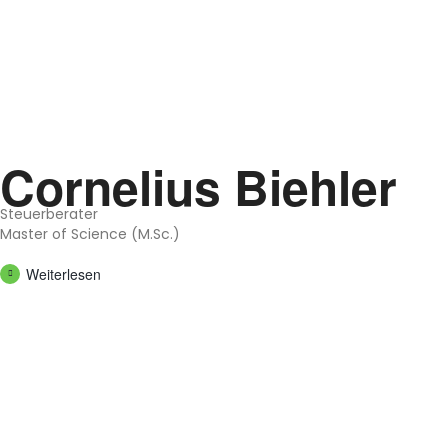
Cor­ne­li­us Bieh­ler
Steu­er­be­ra­ter
Mas­ter of Sci­ence (M.Sc.)
Wei­ter­le­sen