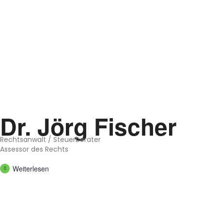
Dr. Jörg Fischer
Rechts­an­walt / Steu­er­be­ra­ter
Asses­sor des Rechts
Wei­ter­le­sen