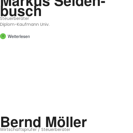
Mar­kus Sei­den­
busch
Steu­er­be­ra­ter
Diplom-Kauf­mann Univ.
Wei­ter­le­sen
Bernd Möl­ler
Wirt­schafts­prü­fer / Steu­er­be­ra­ter