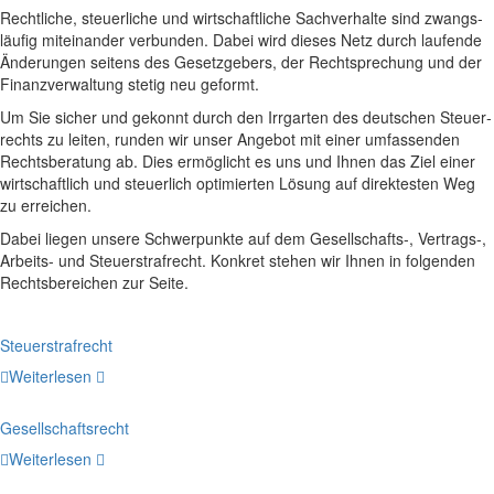
Recht­li­che, steu­er­li­che und wirt­schaft­li­che Sach­ver­hal­te sind zwangs­
läu­fig mit­ein­an­der ver­bun­den. Dabei wird die­ses Netz durch lau­fen­de
Ände­run­gen sei­tens des Gesetz­ge­bers, der Recht­spre­chung und der
Finanz­ver­wal­tung ste­tig neu geformt.
Um Sie sicher und gekonnt durch den Irr­gar­ten des deut­schen Steu­er­
rechts zu lei­ten, run­den wir unser Ange­bot mit einer umfas­sen­den
Rechts­be­ra­tung ab. Dies ermög­licht es uns und Ihnen das Ziel einer
wirt­schaft­lich und steu­er­lich opti­mier­ten Lösung auf direk­tes­ten Weg
zu errei­chen.
Dabei lie­gen unse­re Schwer­punk­te auf dem Gesellschafts‑, Vertrags‑,
Arbeits- und Steu­er­straf­recht. Kon­kret ste­hen wir Ihnen in fol­gen­den
Rechts­be­rei­chen zur Sei­te.
Steu­er­straf­recht
Wei­ter­le­sen
Gesell­schafts­recht
Wei­ter­le­sen