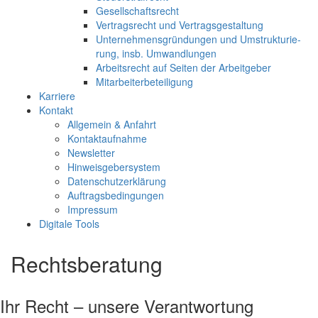
Gesell­schafts­recht
Ver­trags­recht und Ver­trags­ge­stal­tung
Unter­neh­mens­grün­dun­gen und Umstruk­tu­rie­
rung, insb. Umwand­lun­gen
Arbeits­recht auf Sei­ten der Arbeit­ge­ber
Mit­ar­bei­ter­be­tei­li­gung
Kar­rie­re
Kon­takt
All­ge­mein & Anfahrt
Kon­takt­auf­nah­me
News­let­ter
Hin­weis­ge­ber­sys­tem
Daten­schutz­er­klä­rung
Auf­trags­be­din­gun­gen
Impres­sum
Digi­ta­le Tools
Rechtsberatung
Ihr Recht – unse­re Ver­ant­wor­tung