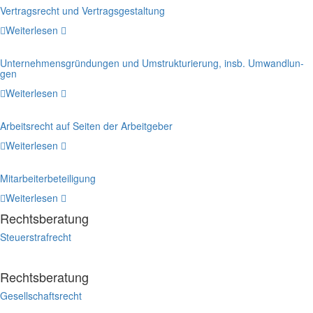
Ver­trags­recht und Ver­trags­ge­stal­tung
Wei­ter­le­sen
Unter­neh­mens­grün­dun­gen und Umstruk­tu­rie­rung, insb. Umwand­lun­
gen
Wei­ter­le­sen
Arbeits­recht auf Sei­ten der Arbeit­ge­ber
Wei­ter­le­sen
Mit­ar­bei­ter­be­tei­li­gung
Wei­ter­le­sen
Rechts­be­ra­tung
Steu­er­straf­recht
Rechts­be­ra­tung
Gesell­schafts­recht