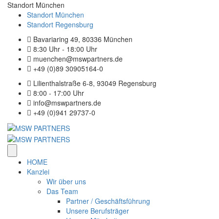
Standort München
Standort München
Standort Regensburg
Bavariaring 49, 80336 München
8:30 Uhr - 18:00 Uhr
muenchen@mswpartners.de
+49 (0)89 30905164-0
Lilienthalstraße 6-8, 93049 Regensburg
8:00 - 17:00 Uhr
info@mswpartners.de
+49 (0)941 29737-0
HOME
Kanz­lei
Wir über uns
Das Team
Part­ner / Geschäfts­füh­rung
Unse­re Berufs­trä­ger