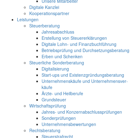
Unse­re Mit­ar­bei­ter
Digi­ta­le Kanz­lei
Koope­ra­ti­ons­part­ner
Leis­tun­gen
Steu­er­be­ra­tung
Jah­res­ab­schluss
Erstel­lung von Steu­er­erklä­run­gen
Digi­ta­le Lohn- und Finanz­buch­füh­rung
Betriebs­prü­fung und Durch­set­zungs­be­ra­tung
Erben und Schen­ken
Steu­er­li­che Son­der­be­ra­tung
Digi­ta­li­sie­rung
Start-ups und Exis­tenz­grün­dungs­be­ra­tung
Unter­neh­mens­käu­fe und Unter­neh­mens­ver­
käu­fe
Ärz­­te- und Heil­be­ru­fe
Grund­steu­er
Wirt­schafts­prü­fung
Jah­­res- und Kon­zern­ab­schluss­prü­fun­gen
Son­der­prü­fun­gen
Unter­neh­mens­be­wer­tun­gen
Rechts­be­ra­tung
Steu­er­straf­recht